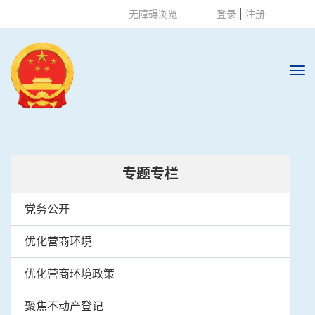
无障碍浏览
登录
|
注册
随州市自然资
专题专栏
源和城乡建设
局
党务公开
优化营商环境
http://zrzyhghj.suizhou.gov.cn/
优化营商环境政策
聚焦不动产登记