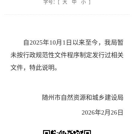
字号：[
大
中
小
]
自
202
5
年
10
月
1
日以来至今，我局暂
未按行政规范性文件程序制定发行过相关
文件，特此说明。
随州市自然资源和
城乡建设
局
202
6
年
2
月
26
日