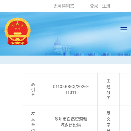
无障碍浏览
登录
|
注册
随州市自然资
源和城乡建设
主
索
局
01105686X/2026-
题
引
11311
分
号
类
http://zrzyhghj.suizhou.gov.cn/
发
发
文
随州市自然资源和
文
单
城乡建设局
字
位
号